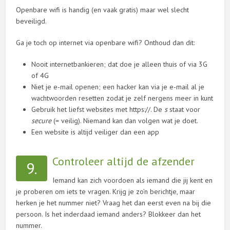
Openbare wifi is handig (en vaak gratis) maar wel slecht
beveiligd.
Ga je toch op internet via openbare wifi? Onthoud dan dit:
Nooit internetbankieren; dat doe je alleen thuis of via 3G
of 4G
Niet je e-mail openen; een hacker kan via je e-mail al je
wachtwoorden resetten zodat je zelf nergens meer in kunt
Gebruik het liefst websites met https://. De
s
staat voor
secure
(= veilig). Niemand kan dan volgen wat je doet.
Een website is altijd veiliger dan een app
Controleer altijd de afzender
9.
Iemand kan zich voordoen als iemand die jij kent en
je proberen om iets te vragen. Krijg je zo’n berichtje, maar
herken je het nummer niet? Vraag het dan eerst even na bij die
persoon. Is het inderdaad iemand anders? Blokkeer dan het
nummer.