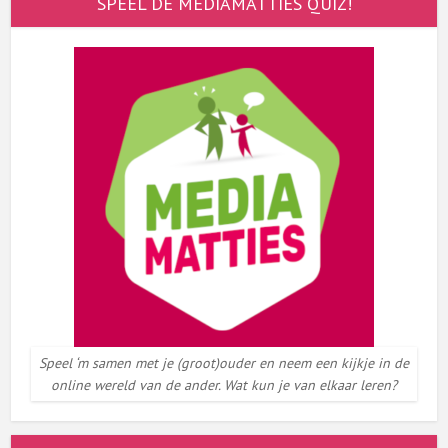
SPEEL DE MEDIAMATTIES QUIZ!
Speel ‘m samen met je (groot)ouder en neem een kijkje in de
online wereld van de ander. Wat kun je van elkaar leren?