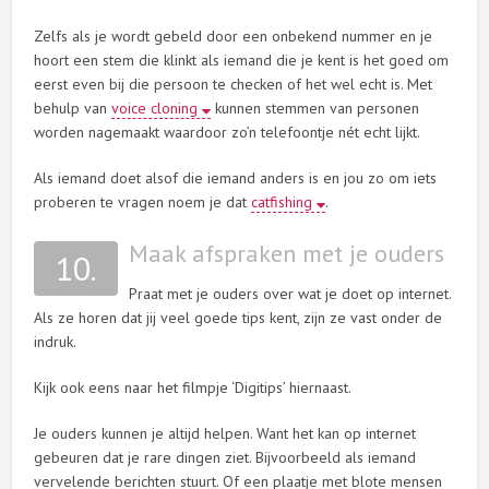
Zelfs als je wordt gebeld door een onbekend nummer en je
hoort een stem die klinkt als iemand die je kent is het goed om
eerst even bij die persoon te checken of het wel echt is. Met
behulp van
voice cloning
kunnen stemmen van personen
worden nagemaakt waardoor zo’n telefoontje nét echt lijkt.
Als iemand doet alsof die iemand anders is en jou zo om iets
proberen te vragen noem je dat
catfishing
.
Maak afspraken met je ouders
10.
Praat met je ouders over wat je doet op internet.
Als ze horen dat jij veel goede tips kent, zijn ze vast onder de
indruk.
Kijk ook eens naar het filmpje ‘Digitips’ hiernaast.
Je ouders kunnen je altijd helpen. Want het kan op internet
gebeuren dat je rare dingen ziet. Bijvoorbeeld als iemand
vervelende berichten stuurt. Of een plaatje met blote mensen