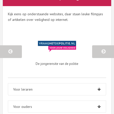
Kijk eens op onderstaande websites, daar staan leuke filmpjes
of artikelen over veiligheid op internet.
rensite van de politie
Is er iets vervelends gebeurd o
Voor leraren
Voor ouders