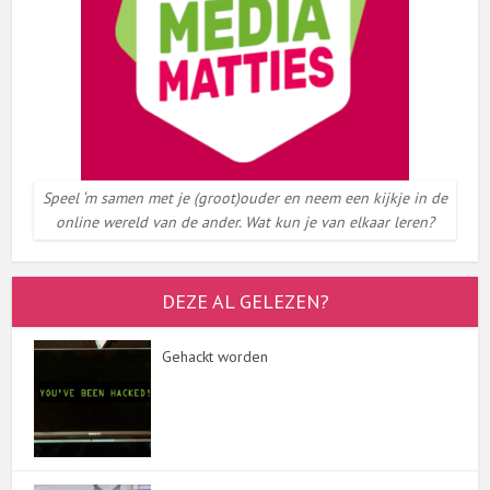
Speel ‘m samen met je (groot)ouder en neem een kijkje in de
online wereld van de ander. Wat kun je van elkaar leren?
DEZE AL GELEZEN?
Gehackt worden