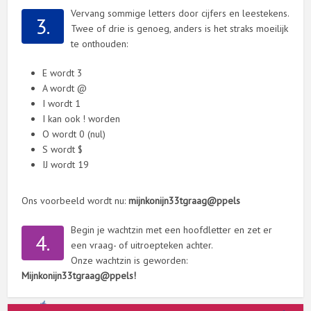
Vervang sommige letters door cijfers en leestekens.
3.
Twee of drie is genoeg, anders is het straks moeilijk
te onthouden:
E wordt 3
A wordt @
I wordt 1
I kan ook ! worden
O wordt 0 (nul)
S wordt $
IJ wordt 19
Ons voorbeeld wordt nu:
mijnkonijn33tgraag@ppels
Begin je wachtzin met een hoofdletter en zet er
4.
een vraag- of uitroepteken achter.
Onze wachtzin is geworden:
Mijnkonijn33tgraag@ppels!