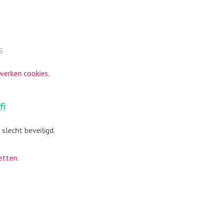
s
werken cookies
.
fi
 slecht beveiligd.
netten
.