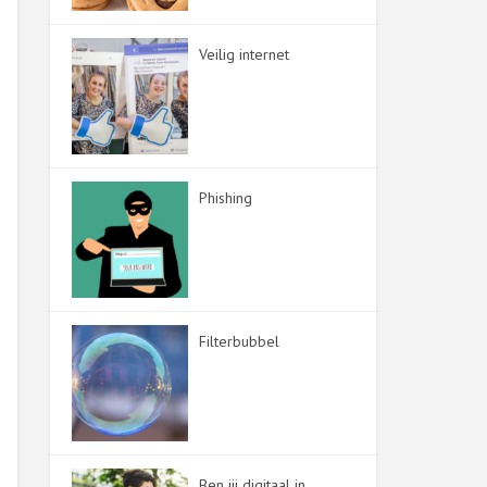
Veilig internet
Phishing
Filterbubbel
Ben jij digitaal in