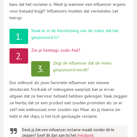
kans dat het reclame is. Weet jij wanneer een influencer ergens
voor betaald krijgt? Influencers moeten dat vermelden. Let
hierop:
Staat er in de beschrijving van de video dat het
1.
gesponsord is?
Zie je hashtags zoals #ad?
2.
Zegt de influencer dat de video
3.
gesponsord wordt?
Dus onthoud: als jouw favoriete influencer een nieuwe
deodorant, frisdrank of videogame aanprijst, kan je ervan
uitgaan dat ze hiervoor betaald hebben gekregen. Vaak zeggen
ze hierbij dat ze een product niet zouden promoten als ze er
zelf niet enthousiast over zouden zijn. Maar als jij daarna zin
hebt in die chips, is het toch geslaagde reclame.
Denk jij dat een influencer reclame maakt zonder dit te
zeggen? Geef dit dan aan bij het
meldpunt
.