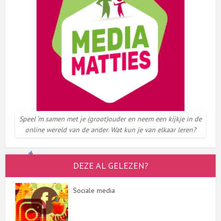
Speel ‘m samen met je (groot)ouder en neem een kijkje in de
online wereld van de ander. Wat kun je van elkaar leren?
DEZE AL GELEZEN?
Sociale media