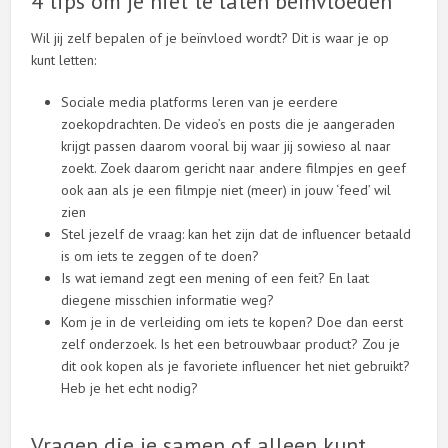
4 tips om je niet te laten beïnvloeden
Wil jij zelf bepalen of je beïnvloed wordt? Dit is waar je op
kunt letten:
Sociale media platforms leren van je eerdere
zoekopdrachten. De video’s en posts die je aangeraden
krijgt passen daarom vooral bij waar jij sowieso al naar
zoekt. Zoek daarom gericht naar andere filmpjes en geef
ook aan als je een filmpje niet (meer) in jouw ‘feed’ wil
zien
Stel jezelf de vraag: kan het zijn dat de influencer betaald
is om iets te zeggen of te doen?
Is wat iemand zegt een mening of een feit? En laat
diegene misschien informatie weg?
Kom je in de verleiding om iets te kopen? Doe dan eerst
zelf onderzoek. Is het een betrouwbaar product? Zou je
dit ook kopen als je favoriete influencer het niet gebruikt?
Heb je het echt nodig?
Vragen die je samen of alleen kunt