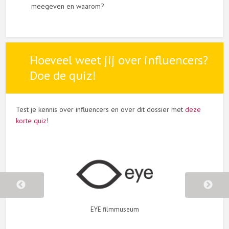
meegeven en waarom?
Hoeveel weet jij over influencers?
Doe de quiz!
Test je kennis over influencers en over dit dossier met
deze
korte quiz
!
m
Museum waarin je zelf de wereld van de m