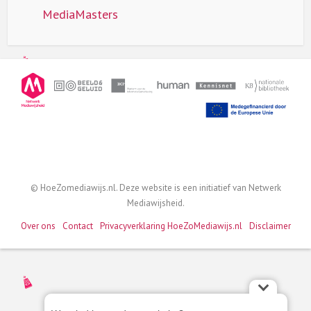
MediaMasters
© HoeZomediawijs.nl. Deze website is een initiatief van Netwerk
Mediawijsheid.
Over ons
Contact
Privacyverklaring HoeZoMediawijs.nl
Disclaimer
Wat
Hoe