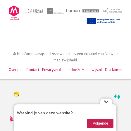
als
I
a
I
I
t
© HoeZomediawijs.nl. Deze website is een initiatief van Netwerk
I
Mediawijsheid.
Over ons
Contact
Privacyverklaring HoeZoMediawijs.nl
Disclaimer
M
Wat
Hoe o
Wat vind je van deze website?
vind
Jon
je
Volgende
10 
van