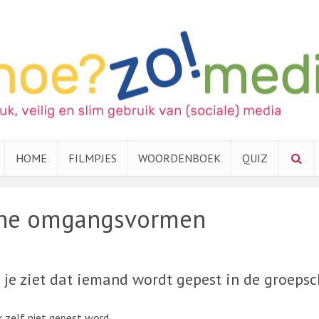
HOME
FILMPJES
WOORDENBOEK
QUIZ
ine omgangsvormen
s je ziet dat iemand wordt gepest in de groeps
k zelf niet gepest word