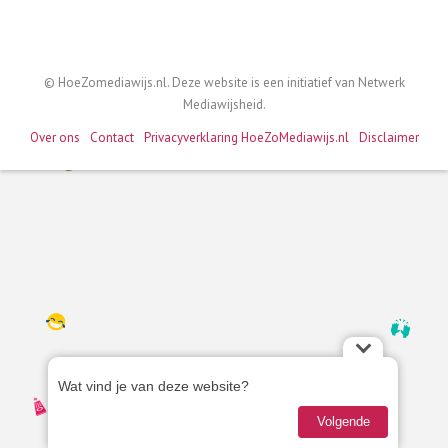
do
© HoeZomediawijs.nl. Deze website is een initiatief van Netwerk
Mediawijsheid.
Over ons
Contact
Privacyverklaring HoeZoMediawijs.nl
Disclaimer
Wat
Hoe o
Wat vind je van deze website?
vind
Jon
je
Volgende
10 
van