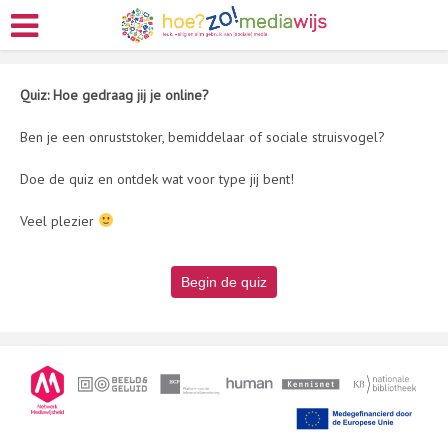
Quiz: Hoe gedraag jij je online?
Ben je een onruststoker, bemiddelaar of sociale struisvogel?
Doe de quiz en ontdek wat voor type jij bent!
Veel plezier
Begin de quiz
1.
on